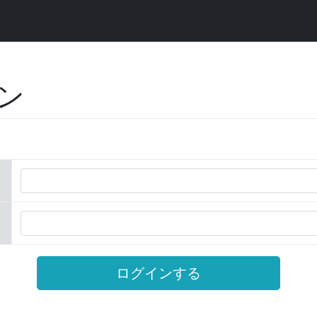
ン
ログインする